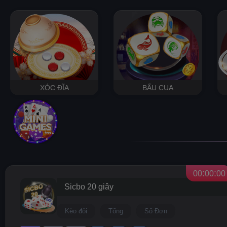
XÓC ĐĨA
BẤU CUA
:
:
0
0
0
0
0
0
Sicbo 20 giây
Kèo đôi
Tổng
Số Đơn